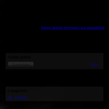
Laat een leuk berichtje of foto achter en laat ons weten wat je
van onze website en/of van onze optredens vond!
Gastenboek
1 bericht
Nieuw bericht toevoegen aan gastenboek
Andrew De jong
15-12-25
20:57:16
Leuk deze site
Fantastische muziek
Sta gewoon verbaasd
Admin gebied
Atom
Aanmelden
Geen data
Je hebt nog niks gepost
Categorieën
alle
algemeen